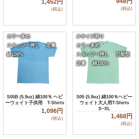
948円
1,452円
(税込)
(税込)
カラー多め
Jrサイズ有り
スタッフ一押し
定番
カラー多め
綿100%
スタッフ一押し
万能型
定番
綿100%
S05B (5.9oz) 綿100％ ヘビ
S05 (5.9oz) 綿100％ヘビー
ーウェイト子供用 T-Shirts
ウェイト大人用T-Shirts
S~XL
1,096円
1,468円
(税込)
(税込)